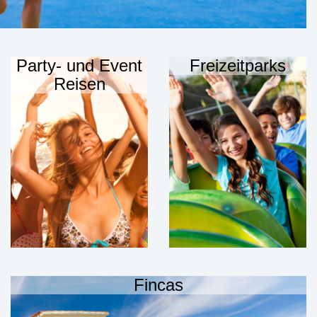
Party- und Event
Freizeitparks
Reisen
Fincas