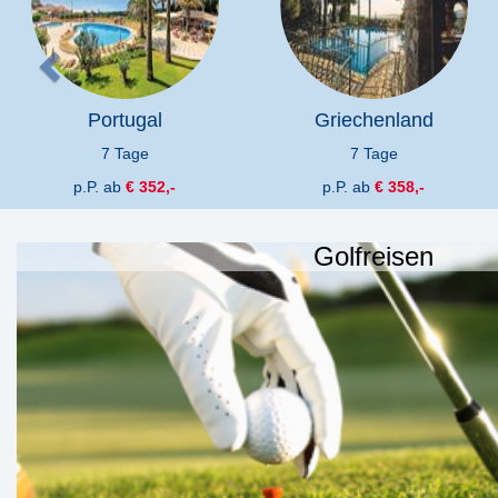
Portugal
Griechenland
7 Tage
7 Tage
p.P. ab
€ 352,-
p.P. ab
€ 358,-
Golfreisen