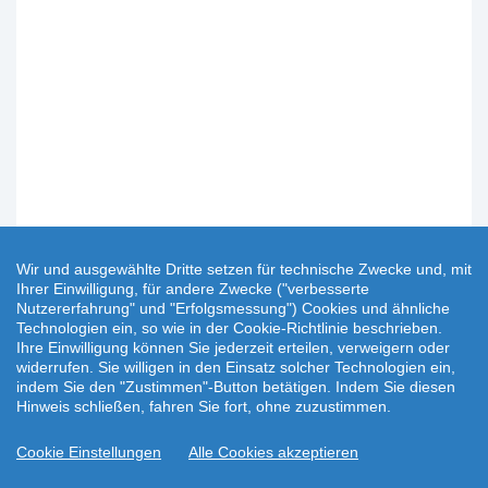
Wir und ausgewählte Dritte setzen für technische Zwecke und, mit
Ihrer Einwilligung, für andere Zwecke ("verbesserte
Nutzererfahrung" und "Erfolgsmessung") Cookies und ähnliche
Technologien ein, so wie in der Cookie-Richtlinie beschrieben.
Ihre Einwilligung können Sie jederzeit erteilen, verweigern oder
widerrufen. Sie willigen in den Einsatz solcher Technologien ein,
indem Sie den "Zustimmen"-Button betätigen. Indem Sie diesen
Hinweis schließen, fahren Sie fort, ohne zuzustimmen.
Cookie Einstellungen
Alle Cookies akzeptieren