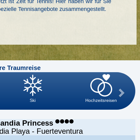
tzt ist Zeit für Tennis! Hier haben wir für Sie
ezielle Tennisangebote zusammengestellt.
re Traumreise
Ski
Hochzeitsreisen
Jandia Princess
dia Playa - Fuerteventura