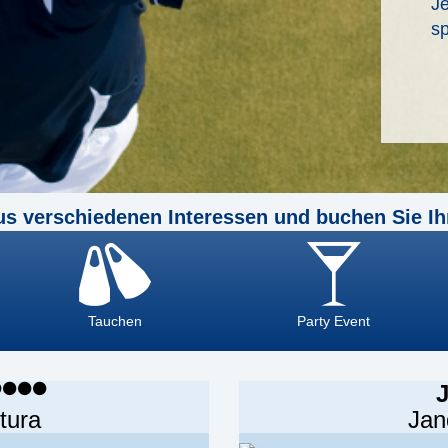
Je
sp
us verschiedenen Interessen und buchen Sie Ih
Tauchen
Party Event
tura
Jan