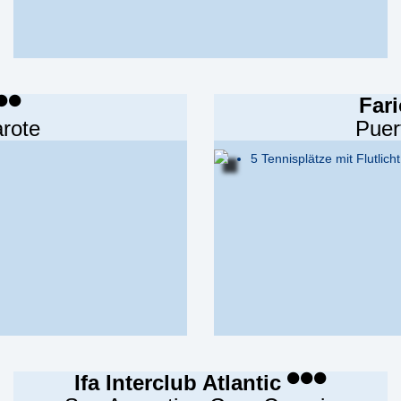
Far
arote
Puer
5 Tennisplätze mit Flutlic
Ifa Interclub Atlantic