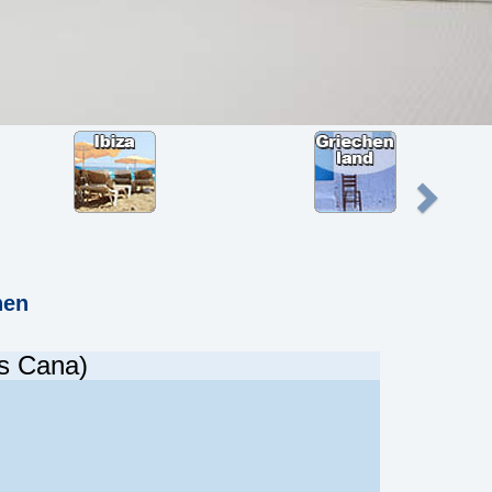
hen
Es Cana)